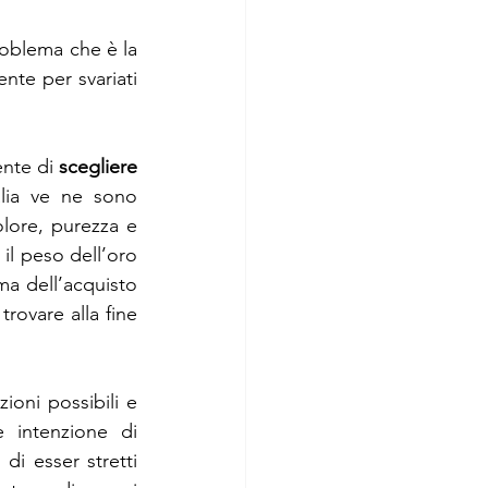
roblema che è la 
nte per svariati 
nte di 
scegliere 
alia ve ne sono 
olore, purezza e 
 il peso dell’oro 
a dell’acquisto 
trovare alla fine 
oni possibili e 
 intenzione di 
i esser stretti 