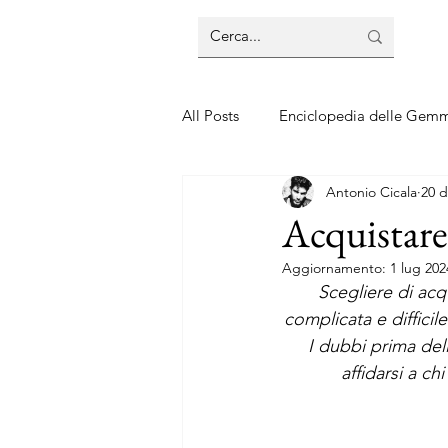
All Posts
Enciclopedia delle Gem
Antonio Cicala
20 d
Guide sui gioielli
Guide sui 
Acquistare 
Aggiornamento:
1 lug 202
Scegliere di acq
complicata e difficil
I dubbi prima del
affidarsi a ch