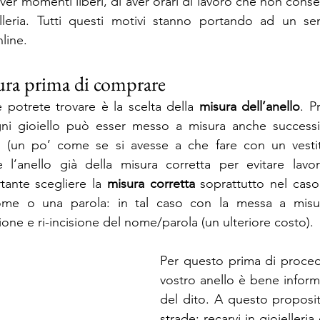
ver momenti liberi, di aver orari di lavoro che non conse
elleria. Tutti questi motivi stanno portando ad un se
nline.
sura prima di comprare
 potrete trovare è la scelta della 
misura dell’anello
. P
i gioiello può esser messo a misura anche successi
to (un po’ come se si avesse a che fare con un vestit
re l’anello già della misura corretta per evitare lavo
tante scegliere la 
misura corretta
 soprattutto nel caso 
me o una parola: in tal caso con la messa a misur
one e ri-incisione del nome/parola (un ulteriore costo).
Per questo prima di procede
vostro anello è bene informa
del dito. A questo proposi
strade: recarvi in gioielleria