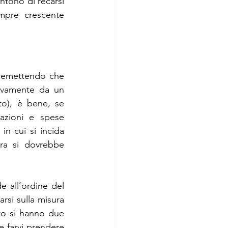
ntono di recarsi 
mpre crescente 
remettendo che 
vamente da un 
o), è bene, se 
razioni e spese 
in cui si incida 
a si dovrebbe 
 all’ordine del 
rsi sulla misura 
to si hanno due 
 e farvi prendere 