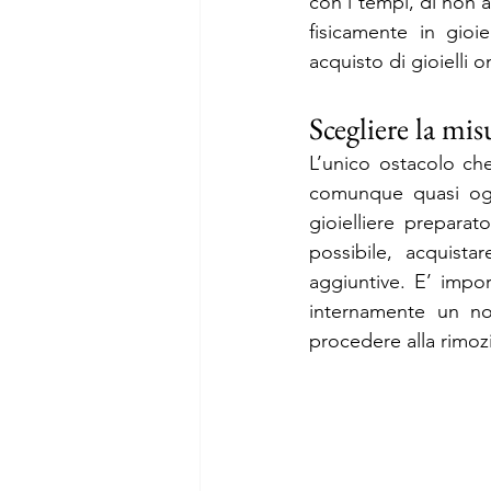
con i tempi, di non a
fisicamente in gioi
acquisto di gioielli o
Scegliere la mi
L’unico ostacolo che
comunque quasi ogn
gioielliere prepara
possibile, acquista
aggiuntive. E’ impor
internamente un no
procedere alla rimozi