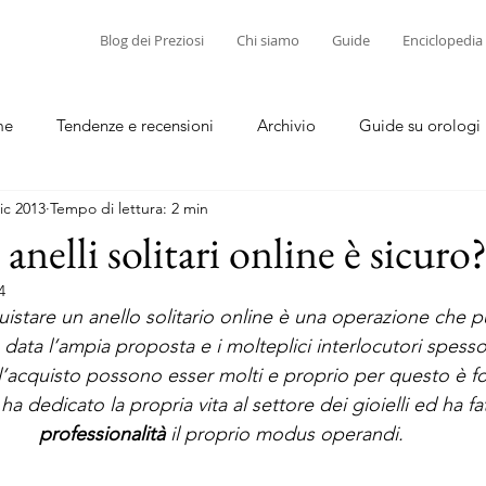
Blog dei Preziosi
Chi siamo
Guide
Enciclopedia
me
Tendenze e recensioni
Archivio
Guide su orologi
ic 2013
Tempo di lettura: 2 min
diamanti
Guide su corallo e cammei
anelli solitari online è sicuro
4
uistare un anello solitario online è una operazione che pu
e data l’ampia proposta e i molteplici interlocutori spesso 
l’acquisto possono esser molti e proprio per questo è 
i ha dedicato la propria vita al settore dei gioielli ed ha fa
professionalità
 il proprio modus operandi.