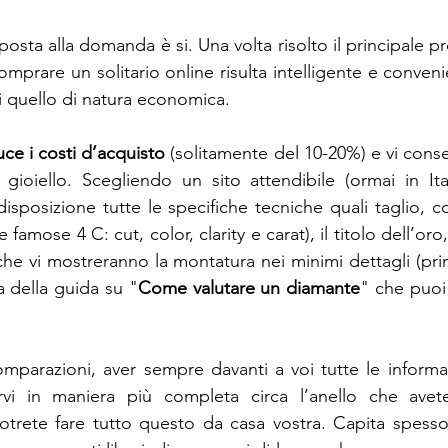
sposta alla domanda è si. Una volta risolto il principale p
comprare un solitario online risulta intelligente e convenie
ti quello di natura economica. 
ce i costi d’acquisto
 (solitamente del 10-20%) e vi conse
o gioiello. Scegliendo un sito attendibile (ormai in It
disposizione tutte le specifiche tecniche quali taglio, c
famose 4 C: cut, color, clarity e carat), il titolo dell’oro,
che vi mostreranno la montatura nei minimi dettagli (prim
a della guida su "
Come valutare un diamante
" che puoi 
omparazioni, aver sempre davanti a voi tutte le informazi
vi in maniera più completa circa l’anello che avete
potrete fare tutto questo da casa vostra. Capita spesso d