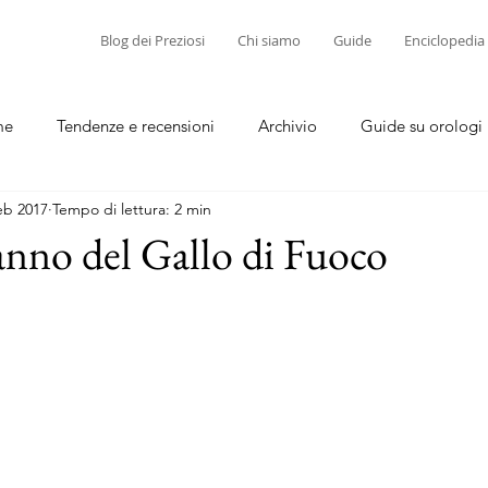
Blog dei Preziosi
Chi siamo
Guide
Enciclopedia
me
Tendenze e recensioni
Archivio
Guide su orologi
eb 2017
Tempo di lettura: 2 min
diamanti
Guide su corallo e cammei
’anno del Gallo di Fuoco