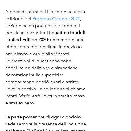
A poca distanza dal lancio della nuova 
edizione del 
Progetto Cicogna 2020
, 
LeBebè ha da poco reso disponibili 
per alcuni rivenditori i 
quattro ciondoli 
Limited Edition 2020
: un bimbo e una 
bimba entrambi declinati in prezioso 
oro bianco e oro giallo 9 carati.  
Le creazioni di quest’anno sono 
abbellite da deliziose e simpatiche 
decorazioni sulla superficie: 
compariranno perciò cuori e scritte 
Love in corsivo (la collezione si chiama 
infatti 
Made with Love
) in smalto rosso 
e smalto nero. 
La parte posteriore di ogni ciondolo 
vede sempre la presenza dell’incisione 
del brand “LeBebè” su un lato, mentre 