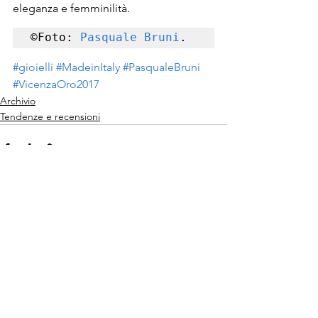
eleganza e femminilità.
©Foto: 
Pasquale Bruni
.
#gioielli
#MadeinItaly
#PasqualeBruni
#VicenzaOro2017
Archivio
Tendenze e recensioni
Mostra tutti
Post recenti