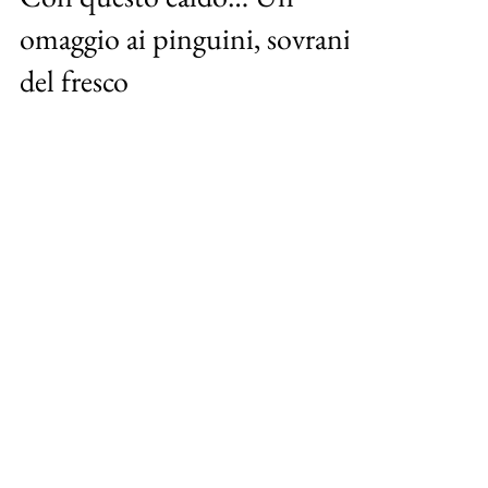
Con questo caldo… Un
omaggio ai pinguini, sovrani
del fresco
Il caldo di agosto è al suo massimo… Per
questo Blog dei Preziosi vuole “raffreddare”
i vostri pensieri, portandovi alla mente
l’animale...