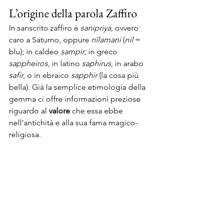
L’origine della parola Zaffiro
In sanscrito zaffiro è 
sanipriya
, ovvero 
caro a Saturno, oppure 
nīlamani
 (
nil
 = 
blu); in caldeo 
sampir
, in greco 
sappheiros
, in latino 
saphirus
, in arabo 
safir
, o in ebraico 
sapphir
 (la cosa più 
bella). Già la semplice etimologia della 
gemma ci offre informazioni preziose 
riguardo al 
valore
 che essa ebbe 
nell’antichità e alla sua fama magico-
religiosa.