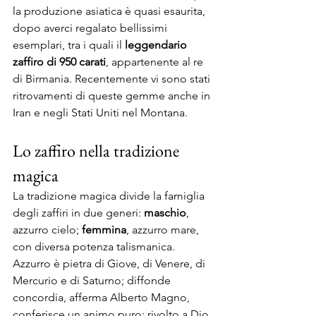
la produzione asiatica è quasi esaurita, 
dopo averci regalato bellissimi 
esemplari, tra i quali il 
leggendario 
zaffiro di 950 carati
, appartenente al re 
di Birmania. Recentemente vi sono stati 
ritrovamenti di queste gemme anche in 
Iran e negli Stati Uniti nel Montana.
Lo zaffiro nella tradizione 
magica
La tradizione magica divide la famiglia 
degli zaffiri in due generi: 
maschio
, 
azzurro cielo; 
femmina
, azzurro mare, 
con diversa potenza talismanica. 
Azzurro è pietra di Giove, di Venere, di 
Mercurio e di Saturno; diffonde 
concordia, afferma Alberto Magno, 
conferisce un animo puro; rivolto a Dio 