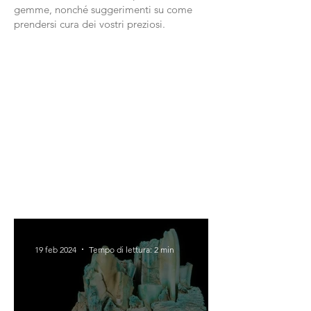
gemme, nonché suggerimenti su come
prendersi cura dei vostri preziosi.
19 feb 2024
Tempo di lettura: 2 min