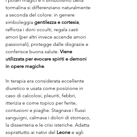
I poteri magici e il simbolismo della 
tormalina si differenziano naturalmente 
a seconda del colore: in genere 
simboleggia 
gentilezza e cortesia
; 
rafforza i doni occulti, regala casti 
amori (per altri invece accende amori 
passionali), protegge dalle disgrazie e 
conferisce buona salute. 
Viene 
utilizzata per evocare spiriti e demoni 
in opere magiche
. 
In terapia era considerata eccellente 
diuretico e usata come posizione in 
caso di calcolosi, pleuriti, febbri, 
itterizia e come topico per ferite, 
contusioni e piaghe. Stagnava i flussi 
sanguigni, calmava i dolori di stomaco, 
la dissenteria e le crisi isteriche. Adatta 
soprattutto ai nativi del 
Leone
 e agli 