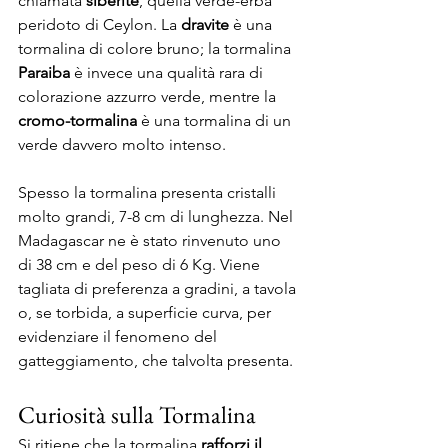
chiamata 
siberite
, quella verde-erba 
peridoto di Ceylon. La 
dravite
 è una 
tormalina di colore bruno; la tormalina 
Paraiba
 è invece una qualità rara di 
colorazione azzurro verde, mentre la 
cromo-tormalina
 è una tormalina di un 
verde davvero molto intenso.
Spesso la tormalina presenta cristalli 
molto grandi, 7-8 cm di lunghezza. Nel 
Madagascar ne è stato rinvenuto uno 
di 38 cm e del peso di 6 Kg. Viene 
tagliata di preferenza a gradini, a tavola 
o, se torbida, a superficie curva, per 
evidenziare il fenomeno del 
gatteggiamento, che talvolta presenta.
Curiosità sulla Tormalina
Si ritiene che la tormalina 
rafforzi il 