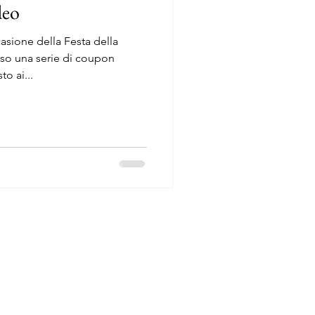
deo
casione della Festa della
 una serie di coupon
o ai...