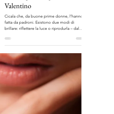
Antonio Cicala
22 gen 2014
Tempo di lettura: 2 min
Men at work: backstage dello
shooting Cicala per San
Valentino
Cicala che, da buone prime donne, l’hanno
fatta da padroni. Esistono due modi di
brillare: riflettere la luce o riprodurla – dal
diario...