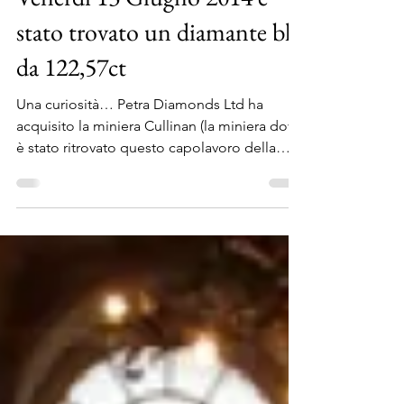
Antonio Cicala
20 giu 2014
Tempo di lettura: 1 min
Venerdì 13 Giugno 2014 è
stato trovato un diamante blu
da 122,57ct
Una curiosità… Petra Diamonds Ltd ha
acquisito la miniera Cullinan (la miniera dove
è stato ritrovato questo capolavoro della
natura) nel...