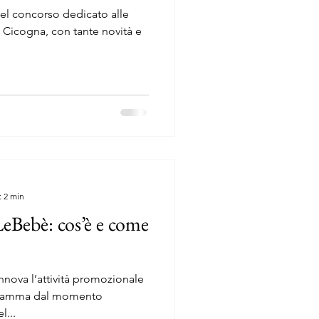
del concorso dedicato alle
 Cicogna, con tante novità e
: 2 min
eBebè: cos’è e come
nova l’attività promozionale
 mamma dal momento
l...