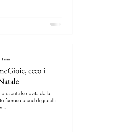
: 1 min
eGioie, ecco i
 Natale
 presenta le novità della
o famoso brand di gioielli
...