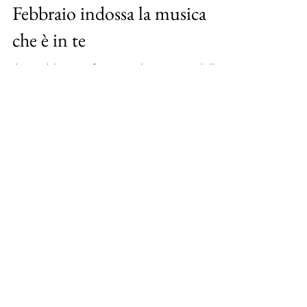
Giornata della Radio: il 13
Febbraio indossa la musica
che è in te
Il 13 Febbraio si festeggia la Giornata della
Radio, quale occasione migliore per
indossare la musica che è in Te?! Ecco i
gioielli...