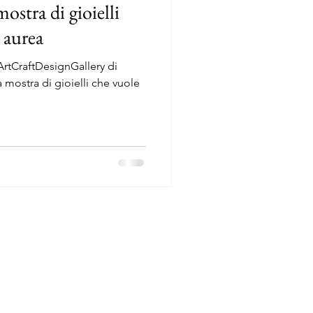
ostra di gioielli
e aurea
’ArtCraftDesignGallery di
a mostra di gioielli che vuole