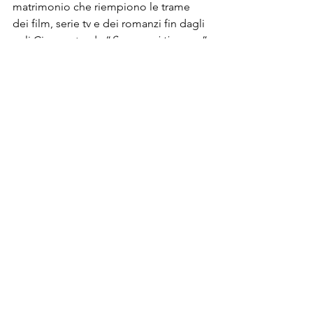
matrimonio che riempiono le trame 
dei film, serie tv e dei romanzi fin dagli 
agli Cinquanta, da “
Se scappi ti sposo
” 
ad “
Orgolio e Pregiudizio” , da “Grey’s 
Anatomy”  
ai 
cartoni animati Disney
. 
Prendete 
libera ispirazione
, magari 
scegliete una frase d’amore dalla 
canzone preferita dalla vostra partner 
per accompagnare il vostro gioiello, o 
organizzate un appuntamento 
romantico sulla scia di un film che via 
ha particolarmente colpito o che per 
voi ha qualche significato particolare! 