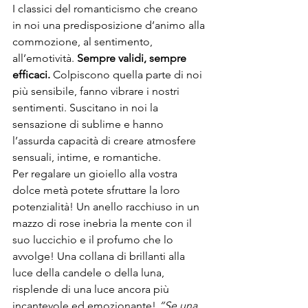
I classici del romanticismo che creano 
in noi una predisposizione d’animo alla 
commozione, al sentimento, 
all’emotività. 
Sempre validi, sempre 
efficaci.
 Colpiscono quella parte di noi 
più sensibile, fanno vibrare i nostri 
sentimenti. Suscitano in noi la 
sensazione di sublime e hanno 
l’assurda capacità di creare atmosfere 
sensuali, intime, e romantiche. 
Per regalare un gioiello alla vostra 
dolce metà potete sfruttare la loro 
potenzialità! Un anello racchiuso in un 
mazzo di rose inebria la mente con il 
suo luccichio e il profumo che lo 
avvolge! Una collana di brillanti alla 
luce della candele o della luna, 
risplende di una luce ancora più 
incantevole ed emozionante! 
“Se una 