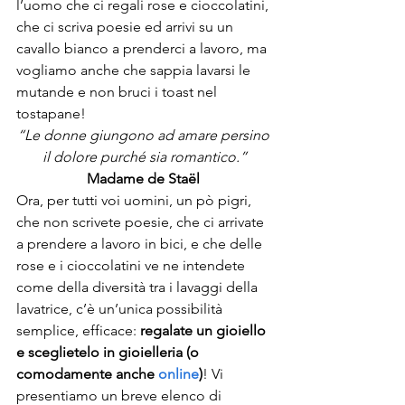
l’uomo che ci regali rose e cioccolatini, 
che ci scriva poesie ed arrivi su un 
cavallo bianco a prenderci a lavoro, ma 
vogliamo anche che sappia lavarsi le 
mutande e non bruci i toast nel 
tostapane! 
“Le donne giungono ad amare persino 
il dolore purché sia romantico.”
Madame de Staël
Ora, per tutti voi uomini, un pò pigri, 
che non scrivete poesie, che ci arrivate 
a prendere a lavoro in bici, e che delle 
rose e i cioccolatini ve ne intendete 
come della diversità tra i lavaggi della 
lavatrice, c’è un’unica possibilità 
semplice, efficace: 
regalate un gioiello 
e sceglietelo in gioielleria (o 
comodamente anche 
online
)
! Vi 
presentiamo un breve elenco di 