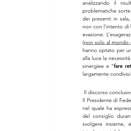
analizzando il risu
problematiche sorte 
dei presenti in sala
non con l’intento di 
evasione. L’esagerazi
(
non solo al mondo 
hanno optato per un’a
alla luce la necessità
sinergiee e “
fare re
largamente condivisi
 Il discorso conclus
Il Presidente di Fed
nel quale ha espress
del consiglio duran
svolgere insieme, e