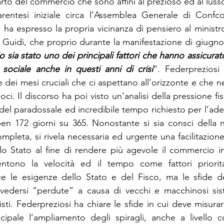
arto del commercio che sono affini al prezioso ed al luss
entesi iniziale circa l’Assemblea Generale di Confc
 ha espresso la propria vicinanza di pensiero al ministr
uidi, che proprio durante la manifestazione di giugno 
 sia stato uno dei principali fattori che hanno assicurato el
e sociale anche in questi anni di crisi
“. Federpreziosi 
 dei mesi cruciali che ci aspettano all’orizzonte e che n
ci. Il discorso ha poi visto un’analisi della pressione fisc
 del paradossale ed incredibile tempo richiesto per l’ad
 ben 172 giorni su 365. Nonostante si sia consci della n
pleta, si rivela necessaria ed urgente una facilitazione 
o Stato al fine di rendere più agevole il commercio in
ntono la velocità ed il tempo come fattori prioritar
ce le esigenze dello Stato e del Fisco, ma le sfide d
edersi “perdute” a causa di vecchi e macchinosi siste
ti. Federpreziosi ha chiare le sfide in cui deve misurar
cipale l’ampliamento degli spiragli, anche a livello c