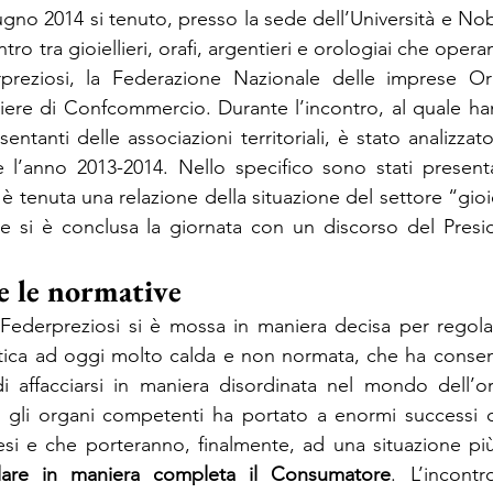
ugno 2014 si tenuto, presso la sede dell’Università e Nobi
tro tra gioiellieri, orafi, argentieri e orologiai che operan
reziosi, la Federazione Nazionale delle imprese Orafe
iere di Confcommercio. Durante l’incontro, al quale ha
sentanti delle associazioni territoriali, è stato analizzato
l’anno 2013-2014. Nello specifico sono stati presentat
 tenuta una relazione della situazione del settore “gioi
ro e si è conclusa la giornata con un discorso del Pres
e le normative
4 Federpreziosi si è mossa in maniera decisa per regola
tica ad oggi molto calda e non normata, che ha consenti
di affacciarsi in maniera disordinata nel mondo dell’oro
n gli organi competenti ha portato a enormi successi c
si e che porteranno, finalmente, ad una situazione più 
elare in maniera completa il Consumatore
. L’incontr