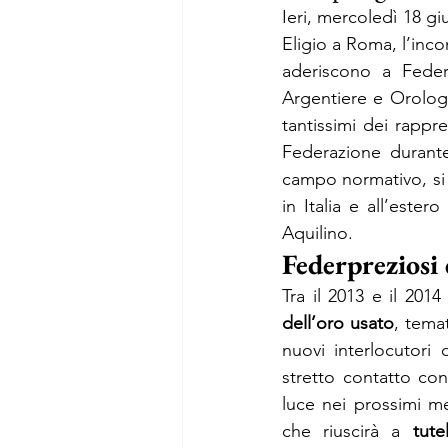
Ieri, mercoledì 18 gi
Eligio a Roma, l’incon
aderiscono a Federp
Argentiere e Orolog
tantissimi dei rappre
Federazione durante 
campo normativo, si è
in Italia e all’este
Aquilino.
Federpreziosi 
Tra il 2013 e il 201
dell’oro usato
, tema
nuovi interlocutori 
stretto contatto co
luce nei prossimi me
che riuscirà a 
tut