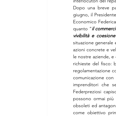
interlocutori del rep
Dopo una breve par
giugno, il Presidente
Economico Federica G
quanto “
il commercio
vivibilità e coesion
situazione generale e
azioni concrete e velo
le nostre aziende, e
richieste del fisco:
regolamentazione com
comunicazione con l
imprenditori che se
Federpreziosi capis
possono ormai più v
obsoleti ed antagonis
come obiettivo prin