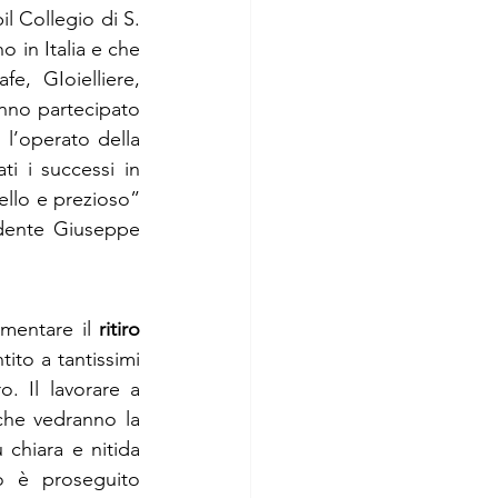
l Collegio di S. 
o in Italia e che 
, GIoielliere, 
nno partecipato 
 l’operato della 
i i successi in 
ello e prezioso” 
idente Giuseppe 
mentare il 
ritiro 
to a tantissimi 
. Il lavorare a 
he vedranno la 
chiara e nitida 
o è proseguito 