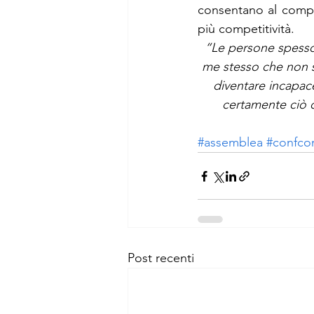
consentano al compar
più competitività.
“Le persone spesso 
me stesso che non s
diventare incapace
certamente ciò c
#assemblea
#confco
Post recenti