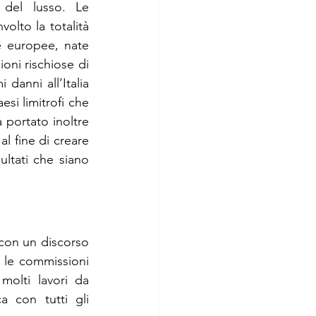
el lusso. Le 
lto la totalità 
e europee, nate 
oni rischiose di 
danni all’Italia 
si limitrofi che 
 portato inoltre 
l fine di creare 
ltati che siano 
con un discorso 
 le commissioni 
olti lavori da 
 con tutti gli 