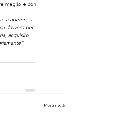
re meglio e con 
o a ripetere a 
ca davvero per 
la, acquisirò 
ariamente”. 
Mostra tutti