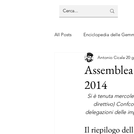
All Posts
Enciclopedia delle Gem
Antonio Cicala
20 g
Guide sui gioielli
Guide sui 
Assemblea 
2014
Si è tenuta mercole
direttivo) Confco
delegazioni delle imp
Il riepilogo del