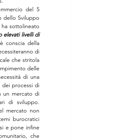
o.
ommercio del 5 
o dello Sviluppo 
ha sottolineato 
evati livelli di 
è conscia della 
ecessiteranno di 
ale che stritola 
empimento delle 
ecessità di una 
dei processi di 
 un mercato di 
i di sviluppo. 
el mercato non 
mi burocratici 
si e pone infine 
omunitario, che 