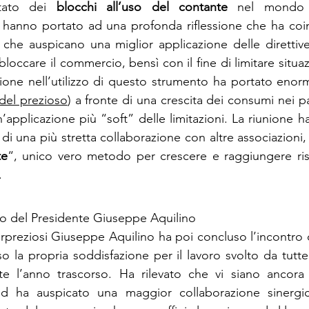
ltato dei 
blocchi all’uso del contante
 nel mondo d
hanno portato ad una profonda riflessione che ha coinvo
, che auspicano una miglior applicazione delle direttiv
bloccare il commercio, bensì con il fine di limitare situazi
one nell’utilizzo di questo strumento ha portato enormi 
del prezioso
) a fronte di una crescita dei consumi nei pae
pplicazione più “soft” delle limitazioni. La riunione ha
 di una più stretta collaborazione con altre associazioni, a
te
“, unico vero metodo per crescere e raggiungere risu
.
ivo del Presidente Giuseppe Aquilino
erpreziosi Giuseppe Aquilino ha poi concluso l’incontro 
o la propria soddisfazione per il lavoro svolto da tutte
te l’anno trascorso. Ha rilevato che vi siano ancora m
d ha auspicato una maggior collaborazione sinergica