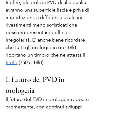
Inoltre, gli orologi PVD di alta qualità 
avranno una superficie liscia e priva di 
imperfezioni, a differenza di alcuni 
rivestimenti meno sofisticati che 
possono presentare bolle o 
irregolarità. E' anche bene ricordare 
che tutti gli orologio in oro 18kt 
riportano un timbro che ne attesta il 
titolo
 (750 o 18kt).
Il futuro del PVD in 
orologeria
Il futuro del PVD in orologeria appare 
promettente, con continui sviluppi 
tecnologici che potrebbero espandere 
ulteriormente le sue applicazioni. Le 
innovazioni nel campo del PVD stanno 
portando a 
rivestimenti ancora più 