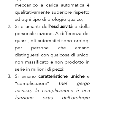
meccanico a carica automatica è 
qualitativamente superiore rispetto 
ad ogni tipo di orologio quarzo;
Si è amanti dell’
esclusività
 e della 
personalizzazione. A differenza dei 
quarzi, gli automatici sono orologi 
per persone che amano 
distinguersi con qualcosa di unico, 
non massificato e non prodotto in 
serie in milioni di pezzi;
Si amano 
caratteristiche uniche
 e 
“complicazioni” (
nel gergo 
tecnico, la complicazione è una 
funzione extra dell’orologio 
rispetto al classico “solo tempo”
): 
fasi luna, calendari perpetui, 
cronografi, rattrapanti, daydate, 
flyback, fondelli in vetro con 