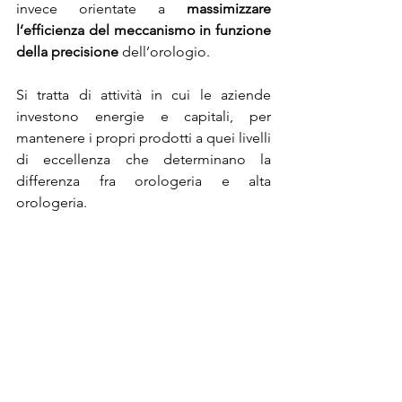
invece orientate a 
massimizzare 
l’efficienza del meccanismo in funzione 
della precisione
 dell’orologio.
Si tratta di attività in cui le aziende 
investono energie e capitali, per 
mantenere i propri prodotti a quei livelli 
di eccellenza che determinano la 
differenza fra orologeria e alta 
orologeria.
Legenda:
*1
 – La massa oscillante sostituisce il 
gruppo corona e rocchetto, che sono 
invece l’elemento di carica presente nei 
movimenti meccanici a carica manuale.
*2
 – 
Quest’ultima è dotata di un 
dispositivo che limita la ricarica 
generata dai polsi più attivi evitando 