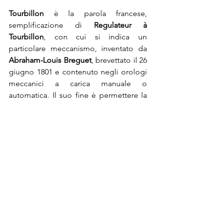
Tourbillon
 è la parola francese, 
semplificazione di 
Regulateur à 
Tourbillon
, con cui si indica un 
particolare meccanismo, inventato da 
Abraham-Louis Breguet
, brevettato il 26 
giugno 1801 e contenuto negli orologi 
meccanici a carica manuale o 
automatica. Il suo fine è permettere la 
riduzione per compensazione delle 
irregolarità di marcia accusate 
dall’orologio a seconda della posizione 
in cui è posto, connesse all’azione della 
gravità terrestre. Ecco a voi 
qualche immagine per comprendere la 
complessità e la magnificenza che 
questa complicazione rappresenta.
© Foto: 
Longines
, 
Vacheron 