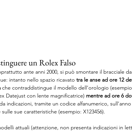
stinguere un Rolex Falso
oprattutto ante anni 2000, si può smontare il bracciale dal
ue: intanto nello spazio ricavato 
tra le anse ad ore 12 d
a
 che contraddistingue il modello dell’orologio (esempio
ex Datejust con lente magnificatrice) 
mentre ad ore 6 d
da indicazioni, tramite un codice alfanumerico, sull’ann
 sulle sue caratteristiche (esempio: X123456).
modelli attuali (attenzione, non presenta indicazioni in let