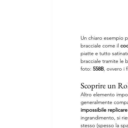
Un chiaro esempio può
bracciale come il 
cod
piatte e tutto satina
bracciale tramite le 
foto: 
558B
, ovvero i f
Scoprire un Rol
Altro elemento impor
generalmente compare
impossibile replicare
ingrandimento, si rie
stesso (spesso la spazi