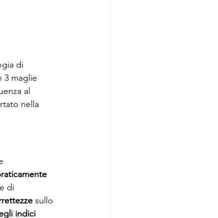
gia di 
n 3 maglie 
uenza al 
tato nella 
e 
raticamente 
e di 
rrettezze
 sullo 
gli indici 