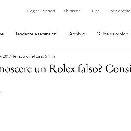
Blog dei Preziosi
Chi siamo
Guide
Enciclopedia
me
Tendenze e recensioni
Archivio
Guide su orologi
v 2017
Tempo di lettura: 5 min
diamanti
Guide su corallo e cammei
oscere un Rolex falso? Consig
4