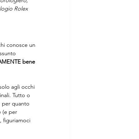
orologiero, 
logio Rolex 
chi conosce un 
ssunto 
VERAMENTE bene
olo agli occhi 
nali. Tutto o 
, per quanto 
 (e per 
, figuriamoci 