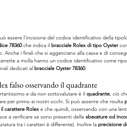
 essere l’incisione del codice identificativo della tipolo
ice 78360
 che indica il 
bracciale Rolex di tipo Oyster
 co
to. Anche i finali che si agganciano alla cassa e di conseg
barrette a molla hanno un codice identificativo come ripor
inali dedicati al 
bracciale Oyster 78360
.
ex falso osservando il quadrante
tantissimo e da non sottovalutare è il 
quadrante
, ciò ch
 per primo ai nostri occhi. Si può asserire che risulta 
p
 il carattere Rolex
 e che quindi, osservando con una lent
sce a verificare se sono presenti delle 
sbavature od inco
atura tra i caratteri è differente). Inoltre la 
precisione de