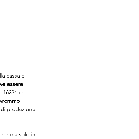
la cassa e 
eve essere 
: 16234 che 
ovremmo 
o di produzione 
tere ma solo in 