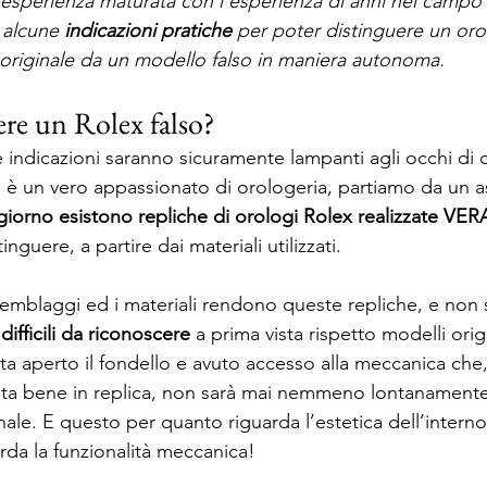
’esperienza maturata con l’esperienza di anni nel campo 
 alcune 
indicazioni pratiche
 per poter distinguere un oro
originale da un modello falso in maniera autonoma.
re un Rolex falso?
indicazioni saranno sicuramente lampanti agli occhi di 
 è un vero appassionato di orologeria, partiamo da un a
giorno esistono repliche di orologi Rolex realizzate 
tinguere, a partire dai materiali utilizzati.
emblaggi ed i materiali rendono queste repliche, e non s
 
difficili da riconoscere
 a prima vista rispetto modelli origi
ta aperto il fondello e avuto accesso alla meccanica che
ata bene in replica, non sarà mai nemmeno lontanamente
nale. E questo per quanto riguarda l’estetica dell’interno
rda la funzionalità meccanica!