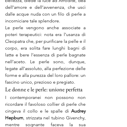
bellezza, diede la luce ad Afrodite, dea 
dell’amore e dell’avvenenza, che uscì 
dalle acque nuda con un filo di perle a 
incorniciare tale splendore.
Le perle vengono anche associate a 
poteri terapeutici: nota era l’usanza di 
Cleopatra che, per purificare la pelle e il 
corpo, era solita fare lunghi bagni di 
latte e bere l’essenza di perle bagnate 
nell’aceto. Le perle sono, dunque, 
legate all’assoluto, alla perfezione delle 
forme e alla purezza del loro pallore: un 
fascino unico, prezioso e pregiato.
Le donne e le perle: unione perfetta
I contemporanei non possono non 
ricordare il favoloso collier di perle che 
cingeva il collo e le spalle di 
Audrey 
Hepburn
, strizzata nel tubino Givenchy, 
mentre sognante faceva la sua 