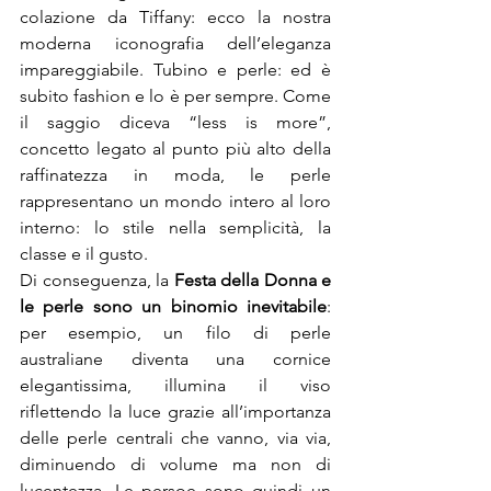
colazione da Tiffany: ecco la nostra 
moderna iconografia dell’eleganza 
impareggiabile. Tubino e perle: ed è 
subito fashion e lo è per sempre. Come 
il saggio diceva “less is more”, 
concetto legato al punto più alto della 
raffinatezza in moda, le perle 
rappresentano un mondo intero al loro 
interno: lo stile nella semplicità, la 
classe e il gusto.
Di conseguenza, la 
Festa della Donna e 
le perle sono un binomio inevitabile
: 
per esempio, un filo di perle 
australiane diventa una cornice 
elegantissima, illumina il viso 
riflettendo la luce grazie all’importanza 
delle perle centrali che vanno, via via, 
diminuendo di volume ma non di 
lucentezza. Le persoe sono quindi un 