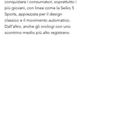
conquistare i consumatori, soprattutto i 
più giovani, con linee come la Seiko 5 
Sports, apprezzata per il design 
classico e il movimento automatico. 
Dall’altro, anche gli orologi con uno 
scontrino medio più alto registrano 
segnali positivi: brand come Longines 
e Maurice Lacroix, con prezzi tra i 1000 
e i 3000 euro, chiudono il mese con 
numeri incoraggianti, grazie a 
collezioni iconiche diverse dai 
competitors e, naturalmente, precise 
ed affidabili. 
Questa ripresa, però, non è 
automatica: si verifica solo dove il 
rivenditore fa la differenza. Condizioni 
di acquisto vantaggiose, come sconti 
mirati o finanziamenti a tasso zero, 