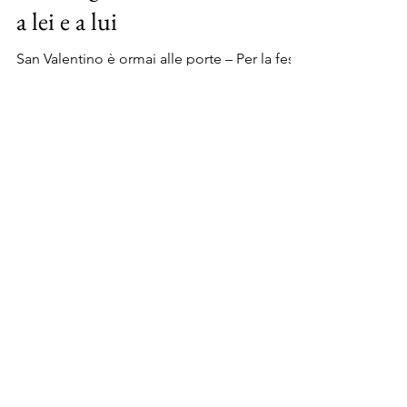
Cosa regalare a San Valentino
a lei e a lui
San Valentino è ormai alle porte – Per la festa
degli innamorati è importante che scegliate
il regalo giusto per il vostro amore!...