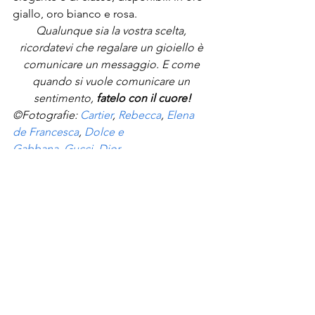
giallo, oro bianco e rosa.
Qualunque sia la vostra scelta, 
ricordatevi che regalare un gioiello è 
comunicare un messaggio. E come 
quando si vuole comunicare un 
sentimento,
 fatelo con il cuore!
©Fotografie: 
Cartier
, 
Rebecca
, 
Elena 
de Francesca
, 
Dolce e 
Gabbana
, 
Gucci
, 
Dior
, 
Breil
, 
Stroili
, 
Morellato
, 
Armani
, 
Lebebe
.
#LeBebè
#SanValentino2017
#dior
#Gucci
#armani
#stroili
#Breil
#Cartier
#Idearegalo
#Morellato
#DolceampGabbana
#rebecca
Tendenze e recensioni