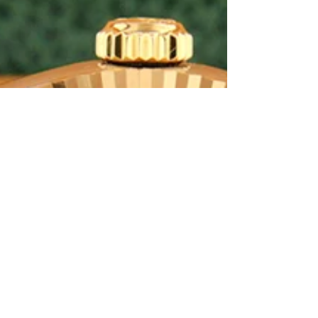
auguri di Cartier. La Maison, che ci ha
appassionato di anno in anno con i suoi
capolavori...