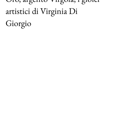
Oro, argento Virgola, i gioielli
artistici di Virginia Di
Giorgio
“Virgola è nata per gioco, solo pochi
elementi combinati insieme: un foglio
bianco e una penna, un oggetto sulla mia
scrivania, il...