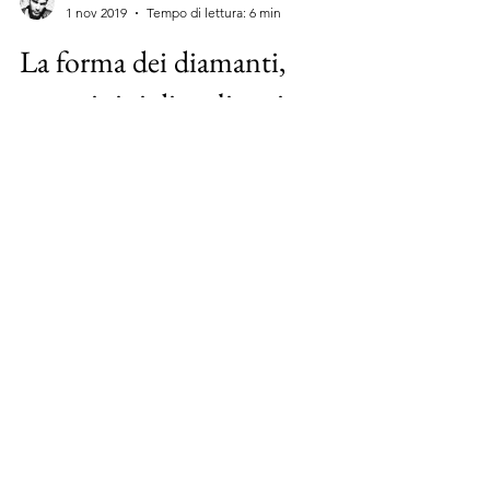
Antonio Cicala
1 nov 2019
Tempo di lettura: 6 min
La forma dei diamanti,
quanti tipi di taglio esistono?
La forma del taglio dei diamanti prende il
nome dal design che il tagliatore sceglie e
imprime alla gemma grezza per valorizzarne
al...