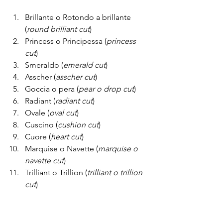
Brillante o Rotondo a brillante 
(
round brilliant cut
)
Princess o Principessa (
princess 
cut
)
Smeraldo (
emerald cut
)
Asscher (
asscher cut
)
Goccia o pera (
pear o drop cut
)
Radiant (
radiant cut
)
Ovale (
oval cut
)
Cuscino (
cushion cut
)
Cuore (
heart cut
)
Marquise o Navette (
marquise o 
navette cut
)
Trilliant o Trillion (
trilliant o trillion 
cut
) 