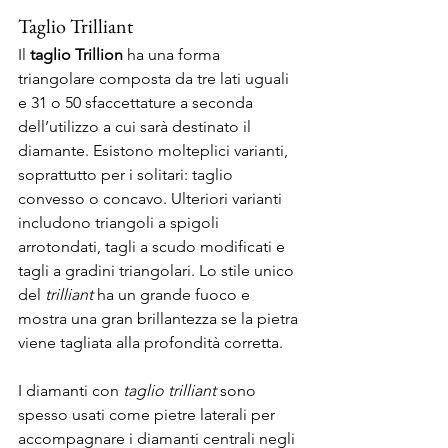
Taglio Trilliant 
Il 
taglio Trillion
 ha una forma 
triangolare composta da tre lati uguali 
e 31 o 50 sfaccettature a seconda 
dell’utilizzo a cui sarà destinato il 
diamante. Esistono molteplici varianti, 
soprattutto per i solitari: taglio 
convesso o concavo. Ulteriori varianti 
includono triangoli a spigoli 
arrotondati, tagli a scudo modificati e 
tagli a gradini triangolari. Lo stile unico 
del 
trilliant
 ha un grande fuoco e 
mostra una gran brillantezza se la pietra 
viene tagliata alla profondità corretta.  
I diamanti con 
taglio trilliant
 sono 
spesso usati come pietre laterali per 
accompagnare i diamanti centrali negli 