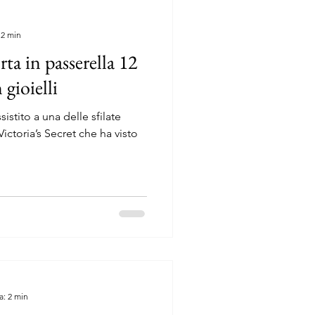
 2 min
rta in passerella 12
 gioielli
stito a una delle sfilate
Victoria’s Secret che ha visto
a: 2 min