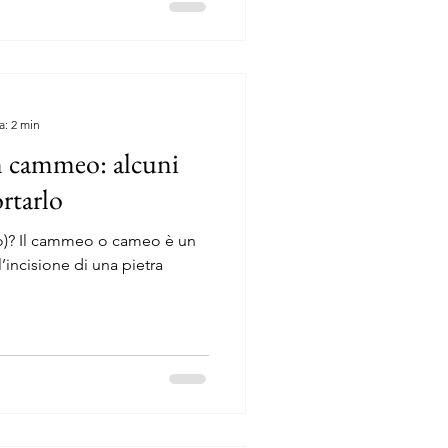
a: 2 min
 cammeo: alcuni
rtarlo
)? Il cammeo o cameo è un
l’incisione di una pietra