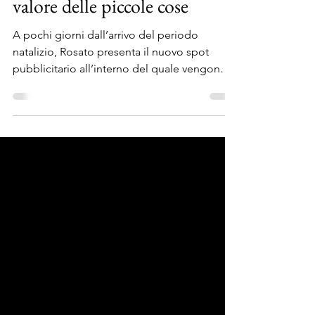
30 nov 2016
Tempo di lettura: 1 min
Spot Rosato Natale 2016, il
valore delle piccole cose
A pochi giorni dall’arrivo del periodo
natalizio, Rosato presenta il nuovo spot
pubblicitario all’interno del quale vengono
presentate...