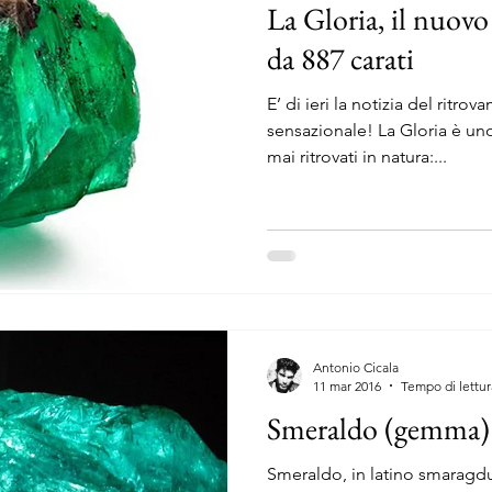
La Gloria, il nuovo
da 887 carati
E’ di ieri la notizia del rit
sensazionale! La Gloria è uno degli smeraldi più grandi
mai ritrovati in natura:...
Antonio Cicala
11 mar 2016
Tempo di lettur
Smeraldo (gemma)
Smeraldo, in latino smaragd