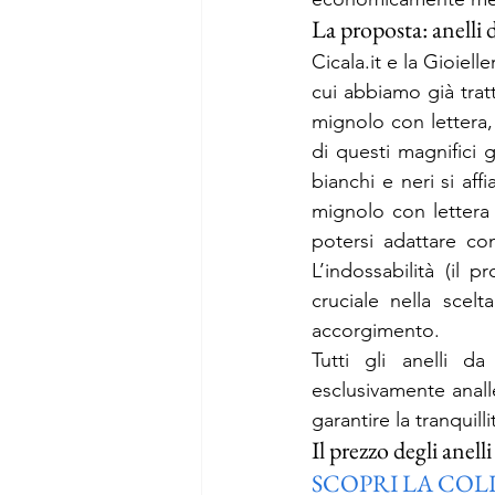
La proposta: anelli 
Cicala.it e la Gioiell
cui abbiamo già trat
mignolo con lettera, 
di questi magnifici g
bianchi e neri si aff
mignolo con lettera d
potersi adattare co
L’indossabilità (il
cruciale nella scel
accorgimento.
Tutti gli anelli da
esclusivamente analle
garantire la tranquill
Il prezzo degli anell
SCOPRI LA COL