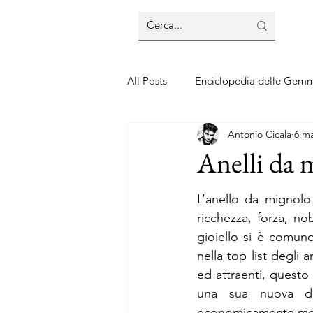
All Posts
Enciclopedia delle Gem
Antonio Cicala
6 m
Guide sui gioielli
Guide sui 
Anelli da 
L’anello da mignolo
ricchezza, forza, no
gioiello si è comun
nella top list degli a
ed attraenti, questo 
una sua nuova de
economicamente me