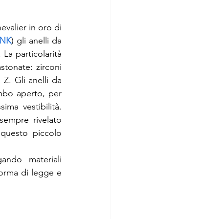
valier in oro di 
INK
) gli anelli da 
La particolarità 
stonate: zirconi 
Z. Gli anelli da 
ambo aperto, per 
a vestibilità. 
sempre rivelato 
questo piccolo 
ando materiali 
norma di legge e 