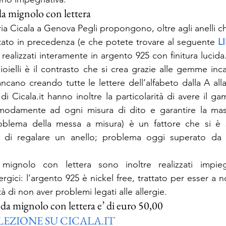
da mignolo con lettera
eria Cicala a Genova Pegli propongono, oltre agli anelli che
tato in precedenza (e che potete trovare al seguente 
L
realizzati interamente in argento 925 con finitura lucida. 
ioielli è il contrasto che si crea grazie alle gemme inca
iancano creando tutte le lettere dell’alfabeto dalla A alla 
i Cicala.it hanno inoltre la particolarità di avere il g
modamente ad ogni misura di dito e garantire la massim
 problema della messa a misura) è un fattore che si è 
ta di regalare un anello; problema oggi superato da 
 mignolo con lettera sono inoltre realizzati impieg
rgici: l’argento 925 è nickel free, trattato per esser a 
ità di non aver problemi legati alle allergie.
i da mignolo con lettera e’ di euro 50,00
LEZIONE SU CICALA.IT