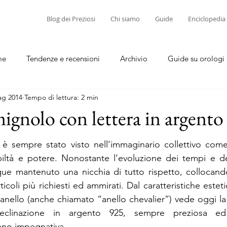
Blog dei Preziosi
Chi siamo
Guide
Enciclopedia
me
Tendenze e recensioni
Archivio
Guide su orologi
ag 2014
Tempo di lettura: 2 min
diamanti
Guide su corallo e cammei
mignolo con lettera in argento
 è sempre stato visto nell’immaginario collettivo come
biltà e potere. Nonostante l’evoluzione dei tempi e de
que mantenuto una nicchia di tutto rispetto, collocand
rticoli più richiesti ed ammirati. Dal caratteristiche esteti
anello (anche chiamato “anello chevalier”) vede oggi la 
clinazione in argento 925, sempre preziosa ed
no impegnativa.