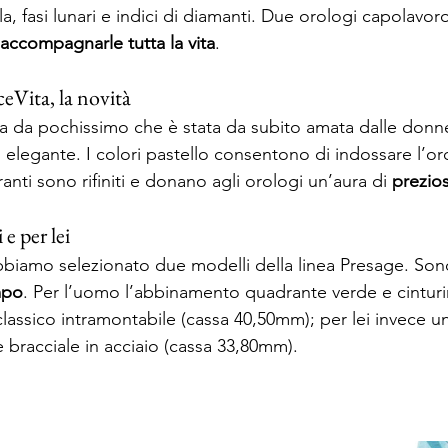
 fasi lunari e indici di diamanti. Due orologi capolavoro 
 accompagnarle tutta la vita
. 
Vita, la novità 
a da pochissimo che è stata da subito amata dalle donne
d elegante. I colori pastello consentono di indossare l’or
anti sono rifiniti e donano agli orologi un’aura di 
prezios
e per lei 
biamo selezionato due modelli della linea Presage. Son
mpo
. Per l’uomo l’abbinamento quadrante verde e cintur
classico intramontabile (cassa 40,50mm); per lei invece u
 bracciale in acciaio (cassa 33,80mm).  