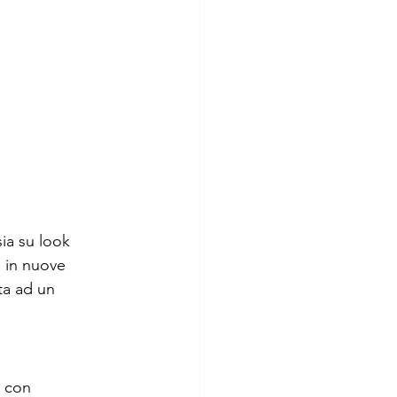
sia su look 
 in nuove 
ta ad un 
 con 