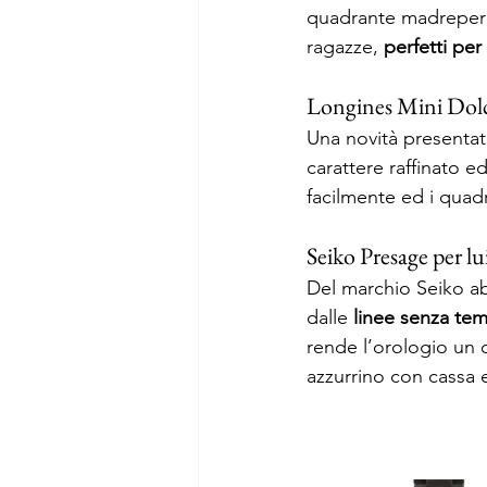
quadrante madreperla,
ragazze, 
perfetti per
Longines Mini Dolce
Una novità presentat
carattere raffinato e
facilmente ed i quadr
Seiko Presage per lui 
Del marchio Seiko ab
dalle 
linee senza te
rende l’orologio un 
azzurrino con cassa e