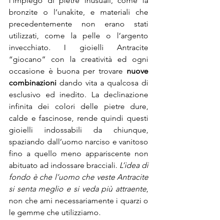
l’impiego di pietre inusuali, come la 
bronzite o l’unakite, e materiali che 
precedentemente non erano stati 
utilizzati, come la pelle o l’argento 
invecchiato. I gioielli Antracite 
“giocano” con la creatività ed ogni 
occasione è buona per trovare 
nuove 
combinazioni
 dando vita a qualcosa di 
esclusivo ed inedito. La declinazione 
infinita dei colori delle pietre dure, 
calde e fascinose, rende quindi questi 
gioielli indossabili da chiunque, 
spaziando dall’uomo narciso e vanitoso 
fino a quello meno appariscente non 
abituato ad indossare bracciali. 
L’idea di 
fondo è che l’uomo che veste Antracite 
si senta meglio e si veda più attraente
, 
non che ami necessariamente i quarzi o 
le gemme che utilizziamo.