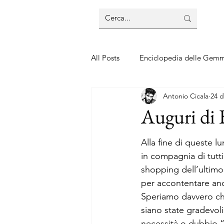
All Posts
Enciclopedia delle Gem
Antonio Cicala
24 d
Guide sui gioielli
Guide sui 
Auguri di
Alla fine di queste 
in compagnia di tutti
shopping dell’ultimo 
per accontentare anc
Speriamo davvero che 
siano state gradevoli
necessità o dubbio “