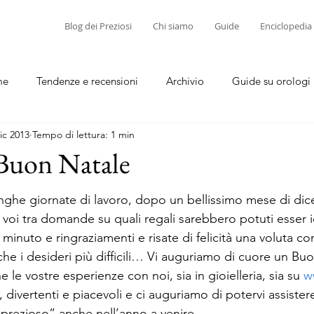
Blog dei Preziosi
Chi siamo
Guide
Enciclopedia
me
Tendenze e recensioni
Archivio
Guide su orologi
ic 2013
Tempo di lettura: 1 min
diamanti
Guide su corallo e cammei
 Buon Natale
lunghe giornate di lavoro, dopo un bellissimo mese di di
 voi tra domande su quali regali sarebbero potuti esser ide
minuto e ringraziamenti e risate di felicità una voluta com
he i desideri più difficili… Vi auguriamo di cuore un Buo
le vostre esperienze con noi, sia in gioielleria, sia su 
w
, divertenti e piacevoli e ci auguriamo di potervi assister
prezioso” anche nell’anno a venire.