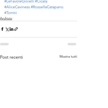
#LeFavoleGioielli
#Cicala
#AliceCaviness
#RossellaCatapano
#Torrini
Archivio
Mostra tutti
Post recenti