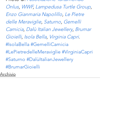
Onlus
, 
WWF
, 
Lampedusa Turtle Group
, 
Enzo Gianmaria Napolillo
, 
Le Pietre 
delle Meraviglie
, 
Saturno
, 
Gemelli 
Camicia
, 
Dalù Italian Jewellery
, 
Brumar 
Gioielli
, 
Isola Bella
, 
Virginia Capri
.
#IsolaBella
#GemelliCamicia
#LePietredelleMeraviglie
#VirginiaCapri
#Saturno
#DalùItalianJewellery
#BrumarGioielli
Archivio
Mostra tutti
Post recenti