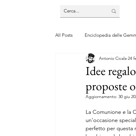
All Posts
Enciclopedia delle Gem
Antonio Cicala
24 f
Guide sui gioielli
Guide sui 
Idee regal
proposte or
Aggiornamento:
30 giu 20
La Comunione e la 
un’occasione speciale
perfetto per questa 