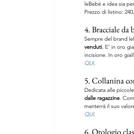
leBebè e idea sia pe
Prezzo di listino: 240
4. Bracciale da 
Sempre del brand le
venduti
. E’ in oro gi
incisione. In oro gial
QU
I
. 
5. Collanina c
Dedicata alle piccol
dalle ragazzine
. Come
manterrà il suo valor
QUI
. 
6. Orologio cla