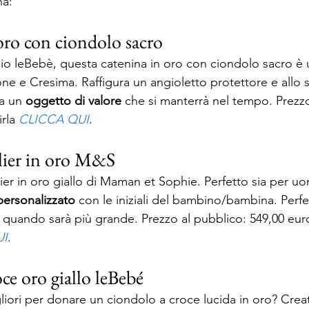
a: 
oro con ciondolo sacro 
io leBebè, questa catenina in oro con ciondolo sacro è u
ne e Cresima. Raffigura un angioletto protettore e allo
a un 
oggetto di valore
 che si manterrà nel tempo. Prezzo
rla 
CLICCA QUI
. 
lier in oro M&S 
lier in oro giallo di Maman et Sophie. Perfetto sia per u
personalizzato
 con le iniziali del bambino/bambina. Perfe
o quando sarà più grande. Prezzo al pubblico: 549,00 eur
UI
. 
ce oro giallo leBebé 
liori per donare un ciondolo a croce lucida in oro? Crea