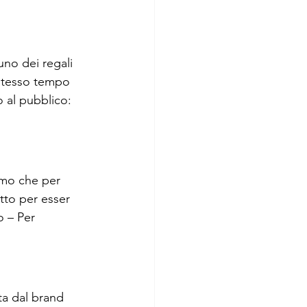
no dei regali 
 stesso tempo 
 al pubblico: 
omo che per 
tto per esser 
o – Per 
ta dal brand 