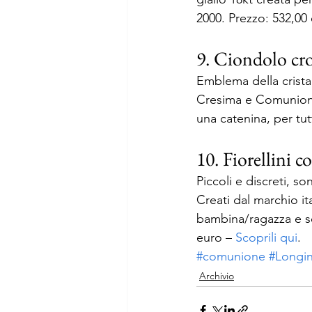
2000. Prezzo: 532,00 
9. Ciondolo cro
Emblema della crista
Cresima e Comunione
una catenina, per tutt
10. Fiorellini c
Piccoli e discreti, s
Creati dal marchio i
bambina/ragazza e son
euro – 
Scoprili qui
.
#comunione
#Longi
Archivio