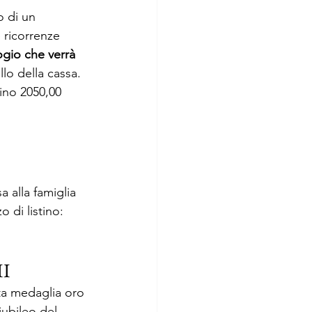
o di un 
ricorrenze 
ogio che verrà 
llo della cassa. 
tino 2050,00 
alla famiglia 
di listino: 
I 
ta medaglia oro 
ubileo del 