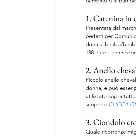
bambino o la bambin
1. Catenina in 
Presentata dal march
perfetti per Comunio
dona al bimbo/bimb
188 euro – per scopri
2. Anello cheva
Piccolo anello cheva
donna, e può esser 
utilizzato soprattutt
scoprirlo 
CLICCA Q
3. Ciondolo cro
Quale ricorrenze mig