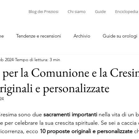
Blog dei Preziosi
Chi siamo
Guide
Enciclopedia
me
Tendenze e recensioni
Archivio
Guide su orologi
eb 2024
Tempo di lettura: 3 min
diamanti
Guide su corallo e cammei
o per la Comunione e la Cresi
iginali e personalizzate
24
Cresima sono due 
sacramenti importanti
 nella vita di un
 per celebrare la sua crescita spirituale. Se sei a caccia 
ricorrenza, ecco 
10 proposte originali e personalizzate
 c