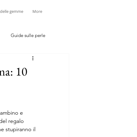
 delle gemme
More
Guide sulle perle
ma: 10
 bambino e 
del regalo 
he stupiranno il 