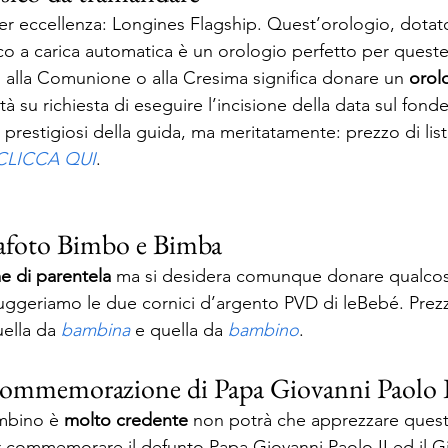
per eccellenza: Longines Flagship. Quest’orologio, dotat
a carica automatica è un orologio perfetto per queste 
o alla Comunione o alla Cresima significa donare un 
orol
ità su richiesta di eseguire l’incisione della data sul fonde
iù prestigiosi della guida, ma meritatamente: prezzo di lis
CLICCA QUI
. 
tafoto Bimbo e Bimba 
e di parentela
 ma si desidera comunque donare qualcosa 
ggeriamo le due cornici d’argento PVD di leBebé. Prezzo 
ella da 
bambina
 e quella da 
bambino
. 
 commemorazione di Papa Giovanni Paolo I
ambino è 
molto credente
 non potrà che apprezzare ques
er commemorare il defunto Papa Giovanni Paolo II ed il Gi