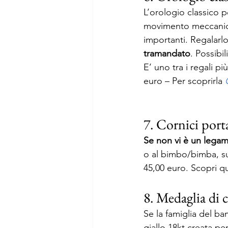
L’orologio classico 
movimento meccanico 
importanti. Regalarl
tramandato
. Possibil
E’ uno tra i regali p
euro – Per scoprirla 
7. Cornici por
Se non vi è un legam
o al bimbo/bimba, su
45,00 euro. Scopri qu
8. Medaglia di
Se la famiglia del b
giallo 18kt creata p