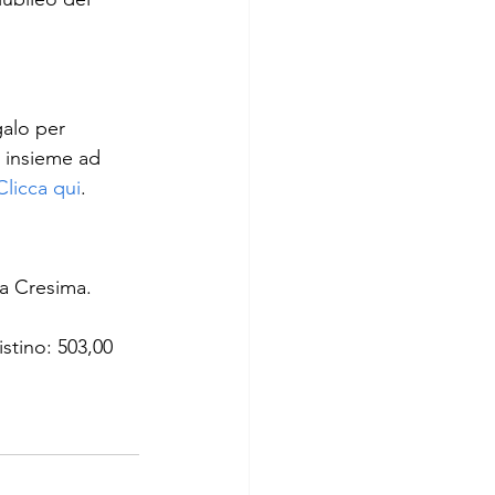
galo per 
 insieme ad 
Clicca qui
. 
la Cresima. 
stino: 503,00 