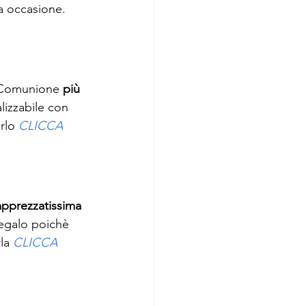
a occasione. 
e Comunione 
più 
alizzabile con 
rlo 
CLICCA 
apprezzatissima 
regalo poichè 
la 
CLICCA 