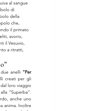
buiva al sangue 
mbolo di 
bolo della 
popolo che, 
endo il primato 
iti, avorio, 
ti il Vesuvio, 
o a ritratti, 
io”
 due anelli 
“Per 
lli creati per gli 
 dal loro viaggio 
alla “Superba”. 
cordo, anche uno 
ua anima. Inoltre 