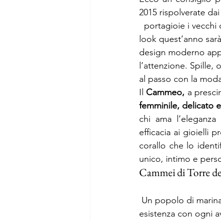
2015 rispolverate dai
  portagioie i vecchi cammei della nonna, poiché il “pezzo” immancabile per ogni vostro 
look quest’anno sarà 
design moderno appe
l’attenzione. Spille
al passo con la mo
Il 
Cammeo,
femminile, delicato e 
chi ama l’eleganza e
efficacia ai gioielli 
corallo che lo identi
unico, intimo e pers
Cammei di Torre de
 Un popolo di marinai, quello di  Torre del Greco, che, dal 1400 in poi, ha scandito la sua 
esistenza con ogni a