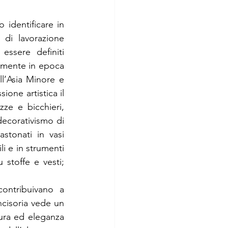
identificare in 
di lavorazione 
ssere definiti 
amente in epoca 
ll’Asia Minore e 
one artistica il 
e e bicchieri, 
decorativismo di 
stonati in vasi 
li e in strumenti 
stoffe e vesti; 
ntribuivano a 
ncisoria vede un 
ura ed eleganza 