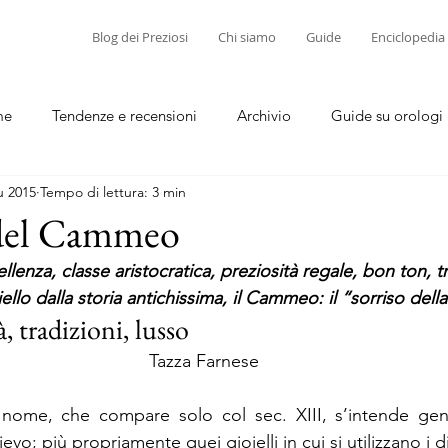
Blog dei Preziosi
Chi siamo
Guide
Enciclopedia
me
Tendenze e recensioni
Archivio
Guide su orologi
u 2015
Tempo di lettura: 3 min
diamanti
Guide su corallo e cammei
 del Cammeo
lenza, classe aristocratica, preziosità regale, bon ton, tr
ello dalla storia antichissima, il Cammeo: il “sorriso dell
à, tradizioni, lusso
Tazza Farnese
 nome, che compare solo col sec. XIII, s’intende gen
evo; più propriamente quei gioielli in cui si utilizzano i div