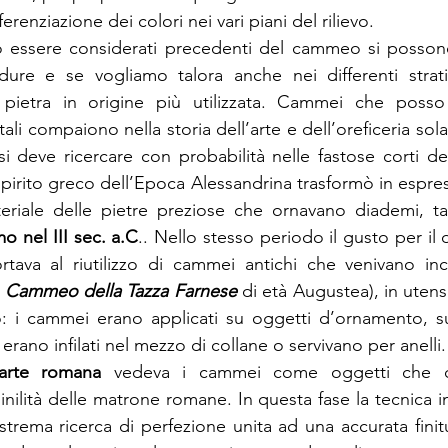
ferenziazione dei colori nei vari piani del rilievo.
o essere considerati precedenti del cammeo si possono 
dure e se vogliamo talora anche nei differenti strati 
 pietra in origine più utilizzata. Cammei che posso e
li compaiono nella storia dell’arte e dell’oreficeria sol
e si deve ricercare con probabilità nelle fastose corti de
spirito greco dell’Epoca Alessandrina trasformò in espressi
riale delle pietre preziose che ornavano diademi, tazz
o nel III sec. a.C
.. Nello stesso periodo il gusto per il 
tava al riutilizzo di cammei antichi che venivano inca
 
Cammeo della Tazza Farnese 
di età Augustea), in utensi
: i cammei erano applicati su oggetti d’ornamento, su 
 erano infilati nel mezzo di collane o servivano per anelli.
arte romana
 vedeva i cammei come oggetti che co
nilità delle matrone romane. In questa fase la tecnica i
trema ricerca di perfezione unita ad una accurata finit