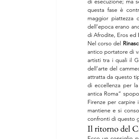
di esecuzione; ma se
questa fase è contr
maggior piattezza de
dell’epoca erano anc
di Afrodite, Eros ed 
Nel corso del 
Rinas
antico portatore di v
artisti tra i quali 
dell’arte del cammeo
attratta da questo ti
di eccellenza per l
antica Roma” spopola
Firenze per carpire 
mantiene e si consol
confronti di questo g
Il ritorno del
Ecco un consiglio pe