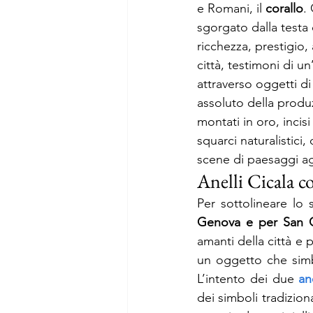
e Romani, il 
corallo
.
sgorgato dalla testa 
ricchezza, prestigio,
città, testimoni di un
attraverso oggetti di
assoluto della produz
montati in oro, incisi 
squarci naturalistici,
scene di paesaggi agr
Anelli Cicala 
Per sottolineare lo 
Genova e per San G
amanti della città e p
un oggetto che simbo
L’intento dei due 
ane
dei simboli tradiziona