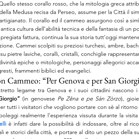
 Quello stesso corallo rosso, che la mitologia greca attri
della Medusa recisa da Perseo, assume per la Città il si
 artigianato. Il corallo ed il cammeo assurgono così a sim
’antica cultura dell’abilità tecnica e della fantasia di un 
 pregiata fattura, continua la sua storia tutt’oggi manten
ione. Cammei scolpiti su preziosi turchesi, ambre, bachel
su pietre laviche, coralli, cristalli, conchiglie rappresentan
 divinità epiche o mitologiche, personaggi allegorici accant
esti, frammenti biblici ed evangelici.
con Cammeo: “Per Genova e per San Giorg
stretto legame tra Genova e i suoi cittadini nascono i
iorgio”
 (in genovese 
Pe Zêna e pe Sàn Zòrzo
), gioie
er tutti i visitatori che vogliono portare con sè al ritorno
leggi realmente l’esperienza vissuta durante la visita 
lli
 è infatti dare la possibilità di indossare, oltre al ri
li e storici della città, e portare al dito un pezzo della s