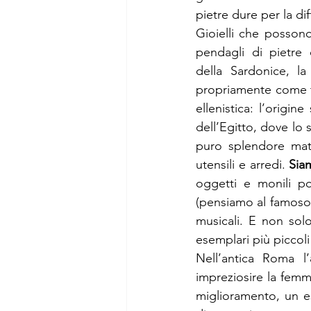
pietre dure per la dif
Gioielli che posson
pendagli di pietre 
della Sardonice, la
propriamente come ta
ellenistica: l’origin
dell’Egitto, dove lo 
puro splendore mate
utensili e arredi. 
Siam
oggetti e monili por
(pensiamo al famoso
musicali. E non solo
esemplari più piccoli
Nell’antica Roma l’
impreziosire la femmi
miglioramento, un es