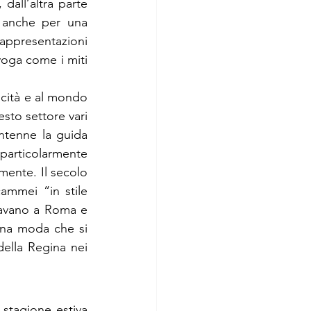
all’altra parte 
 anche per una 
appresentazioni 
oga come i miti 
sicità e al mondo 
sto settore vari 
ntenne la guida 
 particolarmente 
mente. Il secolo 
ammei “in stile 
cavano a Roma e 
Una moda che si 
ella Regina nei 
stagione estiva 