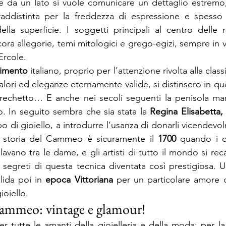
 da un lato si vuole comunicare un dettaglio estremo, d
addistinta per la freddezza di espressione e spesso
lla superficie. I soggetti principali al centro delle r
ora allegorie, temi mitologici e grego-egizi, sempre in v
Ercole.
cimento
 italiano, proprio per l’attenzione rivolta alla clas
alori ed eleganze eternamente valide, si distinsero in que
il Grechetto… E anche nei secoli seguenti la penisola ma
. In seguito sembra che sia stata la 
Regina Elisabetta,
po di gioiello, a introdurre l’usanza di donarli vicendevol
a storia del Cammeo è sicuramente il 
1700
 quando i c
vano tra le dame, e gli artisti di tutto il mondo si re
i segreti di questa tecnica diventata così prestigiosa. 
ida poi in 
epoca Vittoriana
 per un particolare amore d
ioiello.
 Cammeo: vintage e glamour!
r tutte le amanti della gioielleria e della moda: per la 