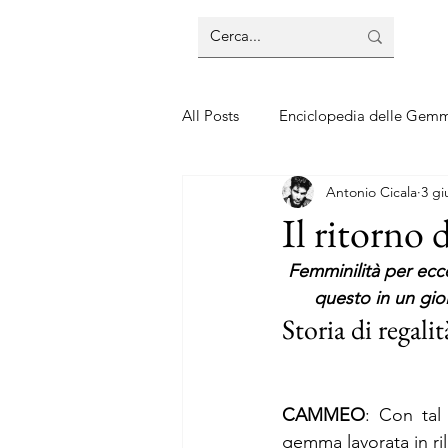
All Posts
Enciclopedia delle Gem
Antonio Cicala
3 gi
Guide sui gioielli
Guide sui 
Il ritorno
Femminilità per eccel
questo in un gioi
Storia di regalit
CAMMEO
: Con tal
gemma lavorata in rili