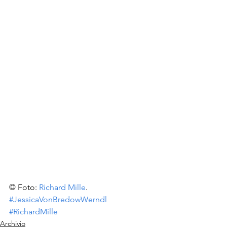
© Foto: 
Richard Mille
.
#JessicaVonBredowWerndl
#RichardMille
Archivio