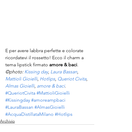
E per avere labbra perfette e colorate 
ricordatevi il rossetto! Ecco il charm a 
tema lipstick firmato 
amore & baci
.
©photo: 
Kissing day
, 
Laura Bassan
, 
Mattioli Gioielli
, 
Hotlips
, 
Queriot Civita
, 
Almas Gioielli
, 
amore & baci
.
#QueriotCivita
#MattioliGioielli
#Kissingday
#amoreampbaci
#LauraBassan
#AlmasGioielli
#AcquaDistillataMilano
#Hotlips
Archivio