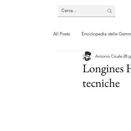
All Posts
Enciclopedia delle Gem
Antonio Cicala
28 g
Guide sui gioielli
Guide sui 
Longines H
tecniche