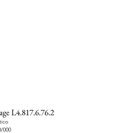
age L4.817.6.76.2
tico
0/000