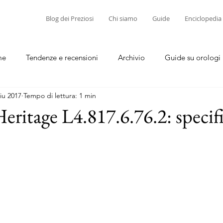
Blog dei Preziosi
Chi siamo
Guide
Enciclopedia
me
Tendenze e recensioni
Archivio
Guide su orologi
iu 2017
Tempo di lettura: 1 min
diamanti
Guide su corallo e cammei
eritage L4.817.6.76.2: specif