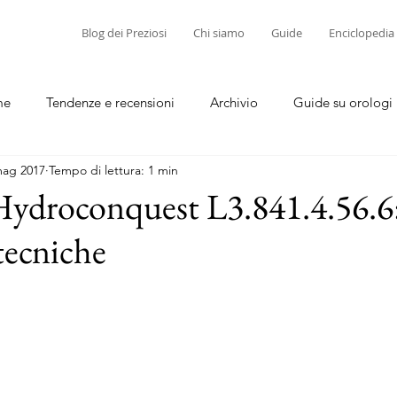
Blog dei Preziosi
Chi siamo
Guide
Enciclopedia
me
Tendenze e recensioni
Archivio
Guide su orologi
mag 2017
Tempo di lettura: 1 min
diamanti
Guide su corallo e cammei
Hydroconquest L3.841.4.56.6
tecniche