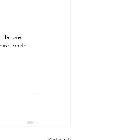
 inferiore
irezionale, 
Mostra tutti