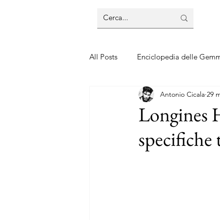
All Posts
Enciclopedia delle Gem
Antonio Cicala
29 
Guide sui gioielli
Guide sui 
Longines 
specifiche 