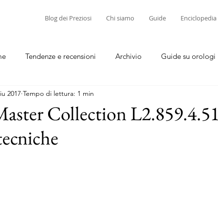
Blog dei Preziosi
Chi siamo
Guide
Enciclopedia
me
Tendenze e recensioni
Archivio
Guide su orologi
iu 2017
Tempo di lettura: 1 min
diamanti
Guide su corallo e cammei
aster Collection L2.859.4.51
tecniche