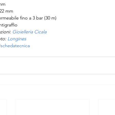
 mm
22 mm
rmeabile fino a 3 bar (30 m)
ntigraffio
zioni
: 
Gioielleria Cicala
to: 
Longines
#schedatecnica