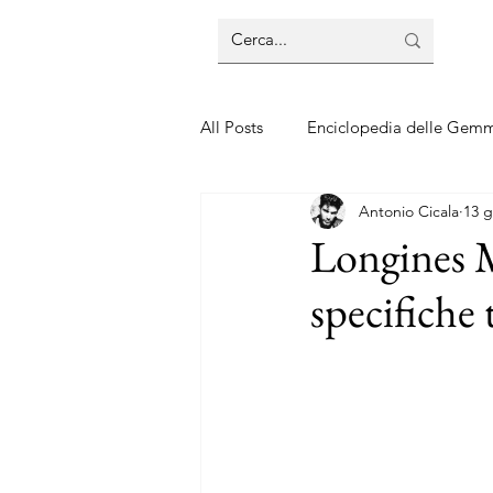
All Posts
Enciclopedia delle Gem
Antonio Cicala
13 g
Guide sui gioielli
Guide sui 
Longines M
specifiche 