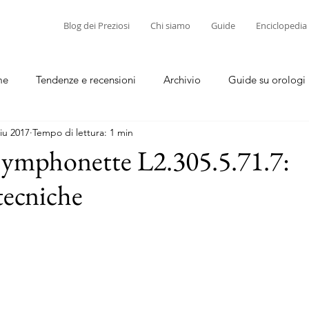
Blog dei Preziosi
Chi siamo
Guide
Enciclopedia
me
Tendenze e recensioni
Archivio
Guide su orologi
iu 2017
Tempo di lettura: 1 min
diamanti
Guide su corallo e cammei
Symphonette L2.305.5.71.7:
tecniche