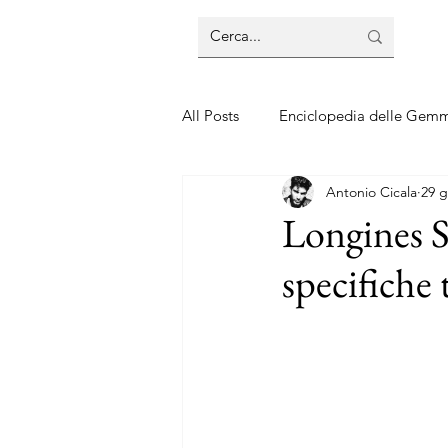
All Posts
Enciclopedia delle Gem
Antonio Cicala
29 g
Guide sui gioielli
Guide sui 
Longines 
specifiche 