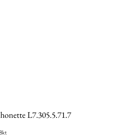
onette L7.305.5.71.7
8kt