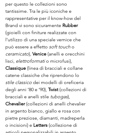
per questo le collezioni sono 
tantissime. Tra le più iconiche e 
rappresentative per il know-how del 
Brand vi sono sicuramente 
Rubber
(gioielli con finiture realizzate con 
l’utilizzo di una speciale vernice che 
può essere a effetto 
soft touch
 o 
ceramicato
), 
Venice
 (anelli e orecchini 
lisci, 
elettroformati
 o microfusi),  
Classique
 (linea di bracciali e collane 
catene classiche che riprendono lo 
stile classico
 dei modelli di oreficeria 
degli anni ’80 e ’90), 
Twist
 (collezioni di 
bracciali e anelli stile 
tubogas
), 
Chevalier
 (collezioni di anelli chevalier 
in argento bianco, giallo e rosa con 
pietre preziose, diamanti, madreperla 
o incisioni) e 
Letters
 (collezione di 
articoli personalizzabili in argento, 