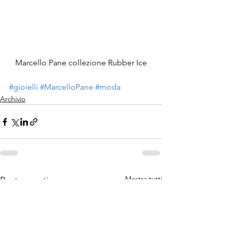
Marcello Pane collezione Rubber Ice
#gioielli
#MarcelloPane
#moda
Archivio
Mostra tutti
Post recenti