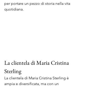
per portare un pezzo di storia nella vita 
quotidiana.
La clientela di Maria Cristina 
Sterling
La clientela di Maria Cristina Sterling è 
ampia e diversificata, ma con un 
comune denominatore: 
l'apprezzamento per la 
qualità, 
l'artigianalità e il design
. I gioielli del 
brand sono particolarmente apprezzati 