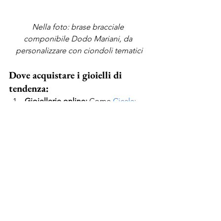
Nella foto: brase bracciale 
componibile Dodo Mariani, da 
personalizzare con ciondoli tematici
Dove acquistare i gioielli di 
tendenza:
Gioiellerie online:
 Come 
Cicala: 
www.cicala.it
, che offre un’ampia 
selezione di gioielli di alta qualità 
a prezzi accessibili. 
Boutique di design:
 Per trovare 
gioielli unici e originali realizzati 
da artigiani. 
Mercatini vintage:
 Un’occasione 
per scovare gioielli antichi e dal 
fascino senza tempo. 
Con un po’ di fantasia e seguendo le 