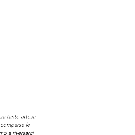
za tanto attesa 
à comparse le 
o a riversarci 