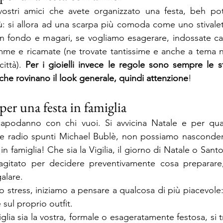
ostri amici che avete organizzato una festa, beh pot
iù: si allora ad una scarpa più comoda come uno stivalet
n fondo e magari, se vogliamo esagerare, indossate cal
e e ricamate (ne trovate tantissime e anche a tema natal
ittà). 
Per i gioielli invece le regole sono sempre le ste
 che rovinano il look generale, quindi attenzione
!
per una festa in famiglia
capodanno con chi vuoi. Si avvicina Natale e per quan
lle radio spunti Michael Bublè, non possiamo nasconder
in famiglia! Che sia la Vigilia, il giorno di Natale o Santo
agitato per decidere preventivamente cosa preparare, c
alare.
 stress, iniziamo a pensare a qualcosa di più piacevole:
 sul proprio outfit.
iglia sia la vostra, formale o esageratamente festosa, si