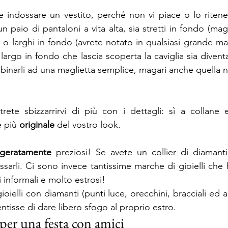
 indossare un vestito, perché non vi piace o lo ritene
n paio di pantaloni a vita alta, sia stretti in fondo (mag
r) o larghi in fondo (avrete notato in qualsiasi grande m
 largo in fondo che lascia scoperta la caviglia sia diventa
binarli ad una maglietta semplice, magari anche quella n
rete sbizzarrirvi di più con i dettagli: sì a collane 
e più 
originale
 del vostro look.
geratamente
 preziosi! Se avete un collier di diamant
ssarli. Ci sono invece tantissime marche di gioielli che
i informali e molto estrosi!
oielli con diamanti (punti luce, orecchini, bracciali ed ane
tisse di dare libero sfogo al proprio estro.
per una festa con amici