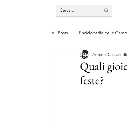
All Posts
Enciclopedia delle Gem
Antonio Cicala
3 di
Guide sui gioielli
Guide sui 
Quali gioie
feste?