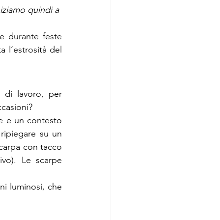
niziamo quindi a 
.
e durante feste 
l’estrosità del 
di lavoro, per 
ccasioni?
 e un contesto 
ripiegare su un 
carpa con tacco 
vo). Le scarpe 
ni luminosi, che 