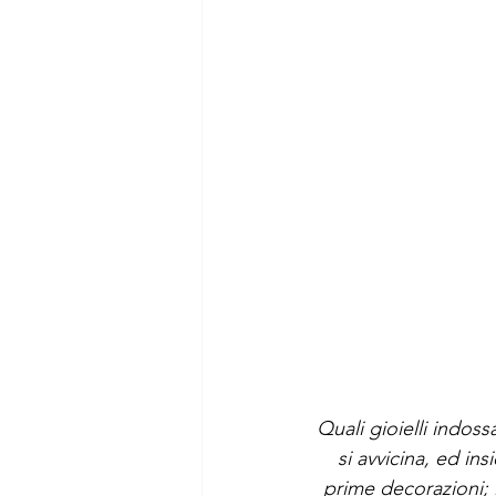
Quali gioielli indoss
si avvicina, ed in
prime decorazioni; l