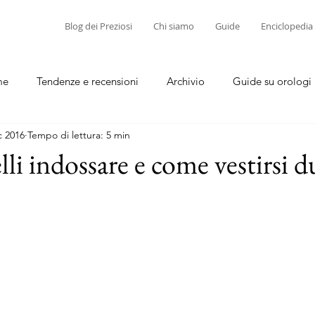
Blog dei Preziosi
Chi siamo
Guide
Enciclopedia
me
Tendenze e recensioni
Archivio
Guide su orologi
c 2016
Tempo di lettura: 5 min
diamanti
Guide su corallo e cammei
lli indossare e come vestirsi d