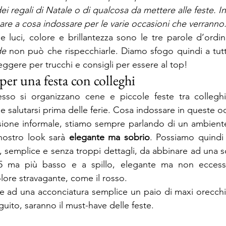
ei regali di Natale o di qualcosa da mettere alle feste. I
re a cosa indossare per le varie occasioni che verranno
luci, colore e brillantezza sono le tre parole d’ordin
de
 non può che rispecchiarle. Diamo sfogo quindi a tutta 
eggere per trucchi e consigli per essere al top!
per una festa con colleghi
sso si organizzano cene e piccole feste tra colleghi 
 e salutarsi prima delle ferie. Cosa indossare in queste o
ione informale, stiamo sempre parlando di un ambiente
 nostro look sarà 
elegante ma sobrio
. Possiamo quindi 
o, semplice e senza troppi dettagli, da abbinare ad una s
5 ma più basso e a spillo, elegante ma non eccessi
ore stravagante, come il rosso.
ate ad una acconciatura semplice un paio di maxi orecchi
ito, saranno il must-have delle feste.