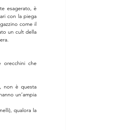
te esagerato, è 
ari con la piega 
agazzino come il 
to un cult della 
era.
e orecchini che 
i, non è questa 
 hanno un’ampia 
lli), qualora la 