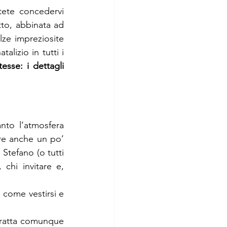
ete concedervi 
to, abbinata ad 
ze impreziosite 
izio in tutti i 
sse: i dettagli 
to l’atmosfera 
e anche un po’ 
 Stefano (o tutti 
hi invitare e, 
 come vestirsi e 
 tratta comunque 