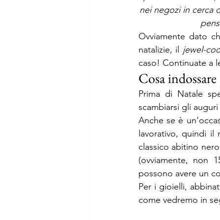
nei negozi in cerca d
pensa
Ovviamente dato che 
natalizie, il 
jewel-co
caso! Continuate a l
Cosa indossare 
Prima di Natale spe
scambiarsi gli auguri
Anche se è un’occas
lavorativo, quindi il
classico abitino ner
(ovviamente, non 1
possono avere un col
Per i gioielli, abbin
come vedremo in segu