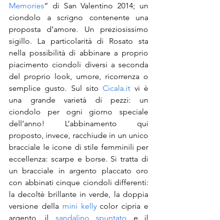
Memories
” di San Valentino 2014; un 
ciondolo a scrigno contenente una 
proposta d’amore. Un preziosissimo 
sigillo. La particolarità di Rosato sta 
nella possibilità di abbinare a proprio 
piacimento ciondoli diversi a seconda 
del proprio look, umore, ricorrenza o 
semplice gusto. Sul sito 
Cicala.it
 vi è 
una grande varietà di pezzi: un 
ciondolo per ogni giorno speciale 
dell’anno! L’abbinamento qui 
proposto, invece, racchiude in un unico 
bracciale le icone di stile femminili per 
eccellenza: scarpe e borse. Si tratta di 
un bracciale in argento placcato oro 
con abbinati cinque ciondoli differenti: 
la decoltè brillante in verde, la doppia 
versione della 
mini kelly
 color cipria e 
argento, il 
sandalino spuntato
 e il 